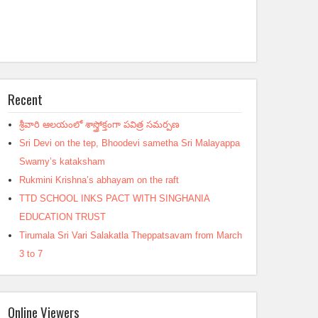
Recent
శ్రీవారి ఆలయంలో శాస్త్రోక్తంగా పవిత్ర సమర్పణ
Sri Devi on the tep, Bhoodevi sametha Sri Malayappa
Swamy’s kataksham
Rukmini Krishna’s abhayam on the raft
TTD SCHOOL INKS PACT WITH SINGHANIA
EDUCATION TRUST
Tirumala Sri Vari Salakatla Theppatsavam from March
3 to 7
Online Viewers