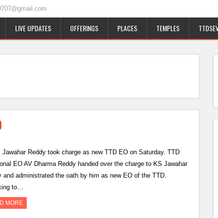
0707@gmail.com
LIVE UPDATES
OFFERINGS
PLACES
TEMPLES
TTDSEV
O
 Jawahar Reddy took charge as new TTD EO on Saturday. TTD
ional EO AV Dharma Reddy handed over the charge to KS Jawahar
 and administrated the oath by him as new EO of the TTD.
king to…
D MORE