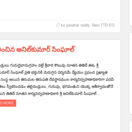
ks jawahar reddy
,
New TTD EO
చిన అనిల్‌కుమార్‌ సింఘాల్‌
ండ్రులు గురుదైవానుగ్రహం వల్లే శ్రీవారి కొలువు నూతన తితిదే ఈఓ శ్రీ
కుమార్‌ సింఘాల్‌ ప్రతి భక్తునికి మెరుగైన దర్శనమే ధ్యేయం ప్రపంచ ప్రఖ్యాత
ిక సంస్థ అయిన తిరుమల తిరుపతి దేవస్థానముల కార్యనిర్వహణాధికారిగా పదవీ
తలు స్వీకరించడం తల్లిదండ్రులు, గురువు, భగవంతుని యొక్క ఆశీర్వాదంతోనే
ని తితిదే నూతన కార్యనిర్వహణాధికారి శ్రీ అనిల్‌కుమార్‌ సింఘాల్‌…
D MORE