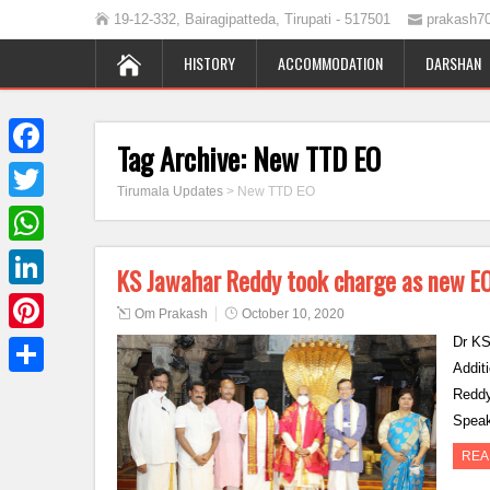
19-12-332, Bairagipatteda, Tirupati - 517501
prakash7
HISTORY
ACCOMMODATION
DARSHAN
Tag Archive:
New TTD EO
Facebook
Tirumala Updates
>
New TTD EO
Twitter
WhatsApp
KS Jawahar Reddy took charge as new E
LinkedIn
Om Prakash
October 10, 2020
Dr KS
Pinterest
Addit
Share
Reddy
Spea
REA