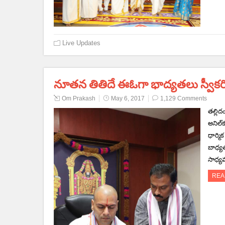
Live Updates
నూతన తితిదే ఈఓగా భాద్యతలు స్వీకరిం
Om Prakash
May 6, 2017
1,129 Comments
తల్లిద
అనిల్‌
ధార్మ
బాధ్య
సాధ్యమ
REA