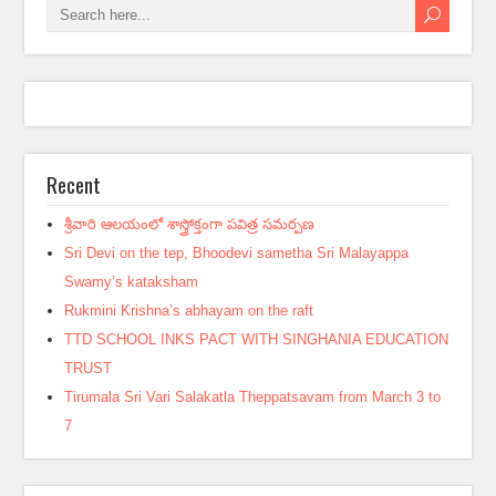
Recent
శ్రీవారి ఆలయంలో శాస్త్రోక్తంగా పవిత్ర సమర్పణ
Sri Devi on the tep, Bhoodevi sametha Sri Malayappa
Swamy’s kataksham
Rukmini Krishna’s abhayam on the raft
TTD SCHOOL INKS PACT WITH SINGHANIA EDUCATION
TRUST
Tirumala Sri Vari Salakatla Theppatsavam from March 3 to
7