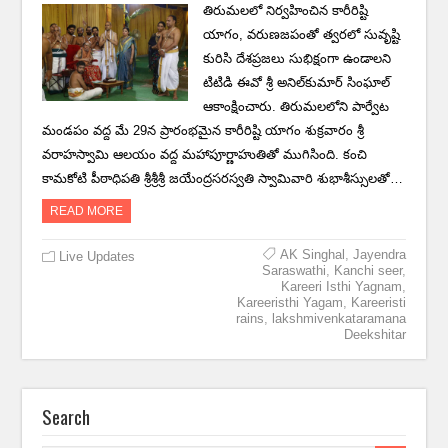
తిరుమలలో నిర్వహించిన కారీరిష్టి
యాగం, వరుణజపంతో త్వరలో సువృష్టి
కురిసి దేశప్రజలు సుభిక్షంగా ఉండాలని
టిటిడి ఈవో శ్రీ అనిల్‌కుమార్‌ సింఘాల్‌
ఆకాంక్షించారు. తిరుమలలోని పార్వేట
మండపం వద్ద మే 29న ప్రారంభమైన కారీరిష్టి యాగం శుక్రవారం శ్రీ
వరాహస్వామి ఆలయం వద్ద మహాపూర్ణాహుతితో ముగిసింది. కంచి
కామకోటి పీఠాధిపతి శ్రీశ్రీశ్రీ జయేంద్రసరస్వతి స్వామివారి శుభాశీస్సులతో…
READ MORE
AK Singhal
,
Jayendra
Live Updates
Saraswathi
,
Kanchi seer
,
Kareeri Isthi Yagnam
,
Kareeristhi Yagam
,
Kareeristi
rains
,
lakshmivenkataramana
Deekshitar
Search