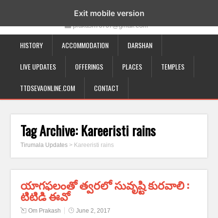
19-12-332, Bairagipatteda, Tirupati - 517501
Exit mobile version
prakash70707@gmail.com
HISTORY
ACCOMMODATION
DARSHAN
LIVE UPDATES
OFFERINGS
PLACES
TEMPLES
TTDSEVAONLINE.COM
CONTACT
Tag Archive:
Kareeristi rains
Tirumala Updates
>
Kareeristi rains
యాగఫలంతో త్వరలో సువృష్టి కురవాలి :
టిటిడి ఈవో
Om Prakash
June 2, 2017