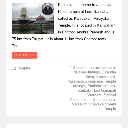
Kanipakam is home to a popular
Hindu temple of Lord Ganesha
called as Kanipakam Vinayaka
Temple. It is located in Kanipakam
in Chittoor, Andhra Pradesh and is
75 km from Tirupati. It is about 11 km from Chittoor town.
The…
READ MORE
Binduteertha abishekham
,
Temples
darshan timings
,
Ekantha
Seva
,
Kanipakam
,
Kanipakam vinayaka Temple
timings
,
Paalabhishekam
,
Sankata Hara Ganapati
Vratham
,
Special
Abhishekam
,
Suprabatham
,
Varasidhi Vinayaka Swami
Temple