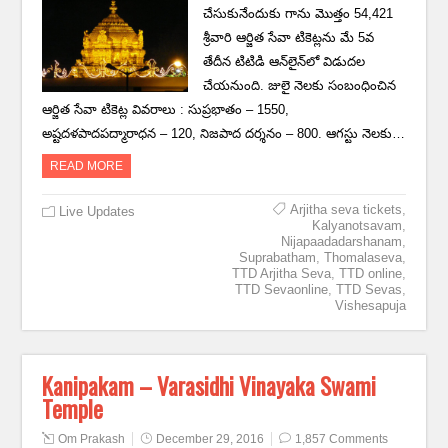
చేసుకునేందుకు గాను మొత్తం 54,421
శ్రీవారి ఆర్జిత సేవా టికెట్లను మే 5వ
తేదీన టిటిడి ఆన్‌లైన్‌లో విడుదల
చేయనుంది. జులై నెలకు సంబంధించిన
ఆర్జిత సేవా టికెట్ల వివరాలు : సుప్రభాతం – 1550,
అష్టదళపాదపద్మారాధన – 120, నిజపాద దర్శనం – 800. ఆగస్టు నెలకు…
READ MORE
Arjitha seva tickets
,
Live Updates
Kalyanotsavam
,
Nijapaadadarshanam
,
Suprabatham
,
Thomalaseva
,
TTD Arjitha Seva
,
TTD online
,
TTD Sevaonline
,
TTD Sevas
,
Vishesapuja
Kanipakam – Varasidhi Vinayaka Swami
Temple
Om Prakash
December 29, 2016
1,857 Comments