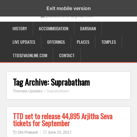
19-12-332, Bairagipatteda, Tirupati - 517501
Exit mobile version
prakash70707@gmail.com
HISTORY
ACCOMMODATION
DARSHAN
LIVE UPDATES
OFFERINGS
PLACES
TEMPLES
TTDSEVAONLINE.COM
CONTACT
Tag Archive:
Suprabatham
Tirumala Updates
>
Suprabatham
TTD set to release 44,895 Arjitha Seva
tickets for September
Om Prakash
June 15, 2017