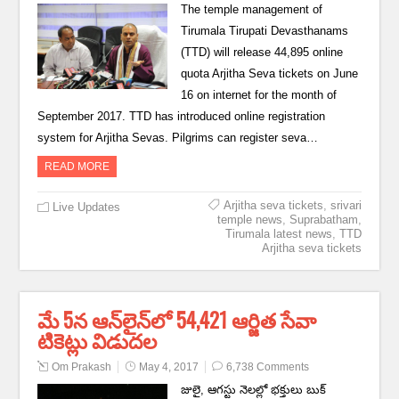
The temple management of
Tirumala Tirupati Devasthanams
(TTD) will release 44,895 online
quota Arjitha Seva tickets on June
16 on internet for the month of
September 2017. TTD has introduced online registration
system for Arjitha Sevas. Pilgrims can register seva…
READ MORE
Arjitha seva tickets
,
srivari
Live Updates
temple news
,
Suprabatham
,
Tirumala latest news
,
TTD
Arjitha seva tickets
మే 5న ఆన్‌లైన్‌లో 54,421 ఆర్జిత సేవా
టికెట్లు విడుదల
Om Prakash
May 4, 2017
6,738 Comments
జులై, ఆగస్టు నెలల్లో భక్తులు బుక్‌