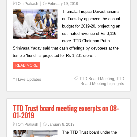
Om Prakash
February 19, 2019
Tirumala Tirupati Devasthanams
on Tuesday approved the annual
budget for 2019-20, projecting an
estimated revenue of Rs 3,116
crore. TTD Chairman Putta
Srinivasa Yadav said that cash offerings by devotees at the
temple ‘hundi’ is projected for Rs 1,231 crore…
READ MORE
TTD Board Meeting
,
TTD
Live Updates
Board Meeting highlights
TTD Trust board meeting excerpts on 08-
01-2019
Om Prakash
January 8, 2019
The TTD Trust board under the