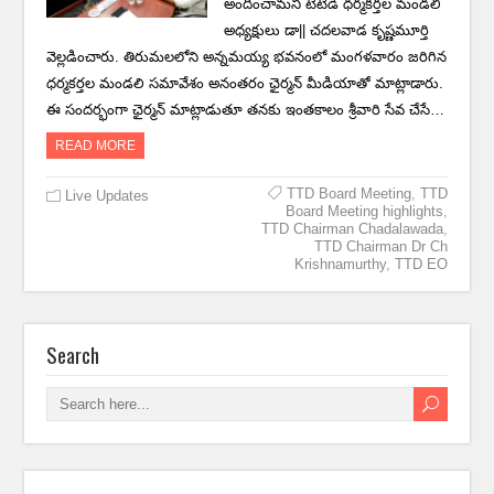
అందించామని టిటిడి ధర్మకర్తల మండలి
అధ్యక్షులు డా|| చదలవాడ కృష్ణమూర్తి
వెల్లడించారు. తిరుమలలోని అన్నమయ్య భవనంలో మంగళవారం జరిగిన
ధర్మకర్తల మండలి సమావేశం అనంతరం ఛైర్మన్‌ మీడియాతో మాట్లాడారు.
ఈ సందర్భంగా ఛైర్మన్‌ మాట్లాడుతూ తనకు ఇంతకాలం శ్రీవారి సేవ చేసే…
READ MORE
TTD Board Meeting
,
TTD
Live Updates
Board Meeting highlights
,
TTD Chairman Chadalawada
,
TTD Chairman Dr Ch
Krishnamurthy
,
TTD EO
Search