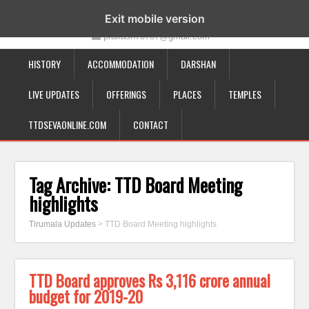
19-12-332, Bairagipatteda, Tirupati - 517501
Exit mobile version
prakash70707@gmail.com
HISTORY
ACCOMMODATION
DARSHAN
LIVE UPDATES
OFFERINGS
PLACES
TEMPLES
TTDSEVAONLINE.COM
CONTACT
Tag Archive:
TTD Board Meeting
highlights
Tirumala Updates
>
TTD Board Meeting highlights
TTD Board approves Rs 3,116 crore annual
budget for 2019-20